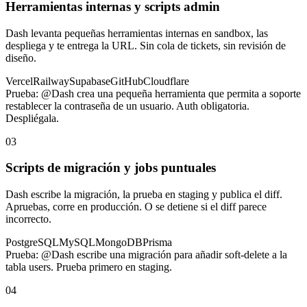
Herramientas internas y scripts admin
Dash levanta pequeñas herramientas internas en sandbox, las
despliega y te entrega la URL. Sin cola de tickets, sin revisión de
diseño.
Vercel
Railway
Supabase
GitHub
Cloudflare
Prueba:
@Dash crea una pequeña herramienta que permita a soporte
restablecer la contraseña de un usuario. Auth obligatoria.
Despliégala.
03
Scripts de migración y jobs puntuales
Dash escribe la migración, la prueba en staging y publica el diff.
Apruebas, corre en producción. O se detiene si el diff parece
incorrecto.
PostgreSQL
MySQL
MongoDB
Prisma
Prueba:
@Dash escribe una migración para añadir soft-delete a la
tabla users. Prueba primero en staging.
04