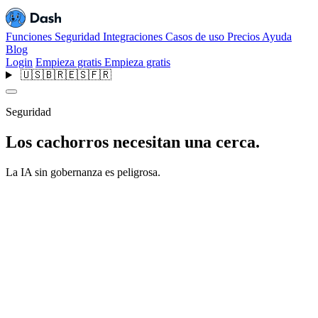
Funciones
Seguridad
Integraciones
Casos de uso
Precios
Ayuda
Blog
Login
Empieza gratis
Empieza gratis
🇺🇸
🇧🇷
🇪🇸
🇫🇷
Seguridad
Los cachorros necesitan una cerca.
La IA sin gobernanza es peligrosa.