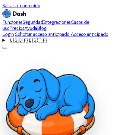
Saltar al contenido
Funciones
Seguridad
Integraciones
Casos de
uso
Precios
Ayuda
Blog
Login
Solicitar acceso anticipado
Acceso anticipado
🇺🇸
🇧🇷
🇪🇸
🇫🇷