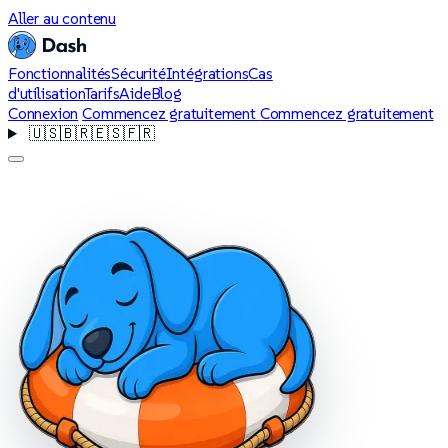
Aller au contenu
Fonctionnalités
Sécurité
Intégrations
Cas
d'utilisation
Tarifs
Aide
Blog
Connexion
Commencez gratuitement
Commencez gratuitement
🇺🇸
🇧🇷
🇪🇸
🇫🇷