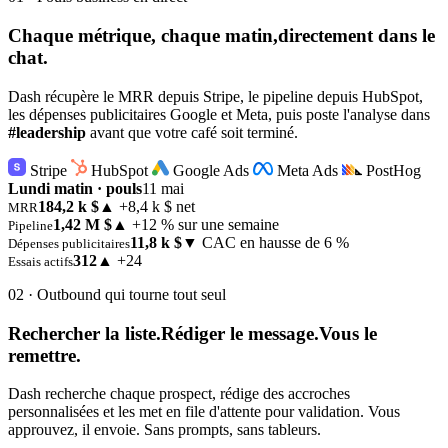
Chaque métrique, chaque matin,
directement dans le
chat.
Dash récupère le MRR depuis Stripe, le pipeline depuis HubSpot,
les dépenses publicitaires Google et Meta, puis poste l'analyse dans
#leadership
avant que votre café soit terminé.
Stripe
HubSpot
Google Ads
Meta Ads
PostHog
Lundi matin · pouls
11 mai
184,2 k $
▲ +8,4 k $ net
MRR
1,42 M $
▲ +12 % sur une semaine
Pipeline
11,8 k $
▼ CAC en hausse de 6 %
Dépenses publicitaires
312
▲ +24
Essais actifs
02 · Outbound qui tourne tout seul
Rechercher la liste.
Rédiger le message.
Vous le
remettre.
Dash recherche chaque prospect, rédige des accroches
personnalisées et les met en file d'attente pour validation. Vous
approuvez, il envoie. Sans prompts, sans tableurs.