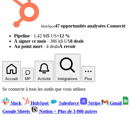
47 opportunités analysées
Connecté
HubSpot
Pipeline
· 1,42 M$ US
+12 %
À signer ce mois
· 386 k$ US
8 deals
Au point mort
· 4 deals
À revoir
Accueil
MP
Activité
Intégrations
Plus
Se connecte à tous les outils que vous utilisez
Slack
HubSpot
Salesforce
Stripe
Gmail
Google Sheets
Notion
+
Plus de 3 000 autres