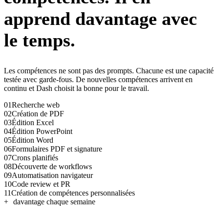
apprend davantage avec
le temps.
Les compétences ne sont pas des prompts. Chacune est une capacité
testée avec garde-fous. De nouvelles compétences arrivent en
continu et Dash choisit la bonne pour le travail.
01
Recherche web
02
Création de PDF
03
Édition Excel
04
Édition PowerPoint
05
Édition Word
06
Formulaires PDF et signature
07
Crons planifiés
08
Découverte de workflows
09
Automatisation navigateur
10
Code review et PR
11
Création de compétences personnalisées
+
davantage chaque semaine