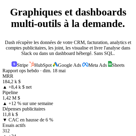
Graphiques et dashboards
multi-outils
à la demande.
Dash récupère les données de votre CRM, facturation, analytics et
comptes publicitaires, les joint, les visualise et livre l'analyse dans
Slack ou dans un dashboard hébergé. Sans SQL.
Stripe
HubSpot
Google Ads
Meta Ads
Sheets
Rapport ops hebdo · dim.
18 mai
MRR
184,2 k $
▲ +8,4 k $ net
Pipeline
1,42 M $
▲ +12 % sur une semaine
Dépenses publicitaires
11,8 k $
▼ CAC en hausse de 6 %
Essais actifs
312