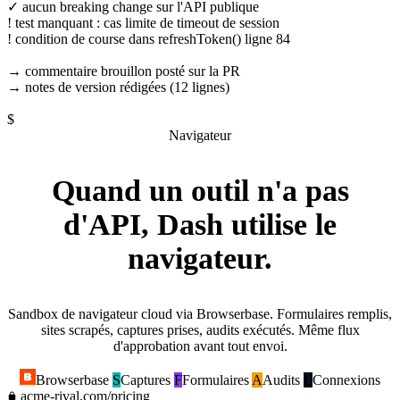
✓
aucun breaking change sur l'API publique
!
test manquant : cas limite de timeout de session
!
condition de course dans
refreshToken()
ligne 84
→ commentaire brouillon posté sur la PR
→ notes de version rédigées (12 lignes)
$
Navigateur
Quand un outil n'a pas
d'API,
Dash utilise le
navigateur.
Sandbox de navigateur cloud via Browserbase. Formulaires remplis,
sites scrapés, captures prises, audits exécutés. Même flux
d'approbation avant tout envoi.
Browserbase
S
Captures
F
Formulaires
A
Audits
L
Connexions
acme-rival.com/pricing