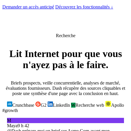
Demander un accès anticipé
Découvrez les fonctionnalités
↓
Recherche
Lit Internet
pour que vous
n'ayez pas à le faire.
Briefs prospects, veille concurrentielle, analyses de marché,
évaluations fournisseurs. Dash récupère des sources cliquables et
poste une synthèse d'une page avec la conclusion en haut.
Crunchbase
G2
LinkedIn
W
Recherche web
Apollo
#growth
M
Maya
9 h 42
@Dash
prépare-moi un brief sur Acme Corp avant mon