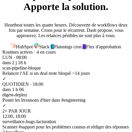
Apporte la solution.
Heartbeat toutes les quatre heures. Découverte de workflows deux
fois par semaine. Crons pour le récurrent. Dash propose, vous
approuvez. Les relances pénibles ne sont plus à vous.
HubSpot
Slack
C
Plannings cron
A
Flux d'approbation
Routines actives · 4
en cours
LUN · 08:00
dans 2 j 18 h
scan-pipeline-bloque
Relancer l'AE si un deal reste bloqué >14 jours
✓
QUOTIDIEN · 18:00
dans 1 h 06
digest-deploy
Poster les livraisons d'hier dans #engineering
✓
2× PAR JOUR
12:00, 18:00
surveillance-bugs-facturation
Scanner #support pour les problèmes connus et rédiger des réponses