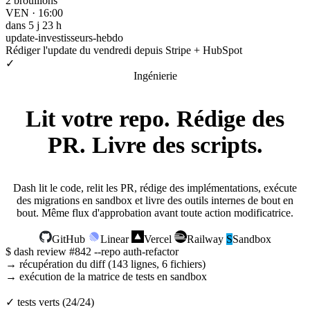
2 brouillons
VEN · 16:00
dans 5 j 23 h
update-investisseurs-hebdo
Rédiger l'update du vendredi depuis Stripe + HubSpot
✓
Ingénierie
Lit votre repo. Rédige des
PR.
Livre des scripts.
Dash lit le code, relit les PR, rédige des implémentations, exécute
des migrations en sandbox et livre des outils internes de bout en
bout. Même flux d'approbation avant toute action modificatrice.
GitHub
Linear
Vercel
Railway
S
Sandbox
$
dash review
#842
--repo auth-refactor
→ récupération du diff (143 lignes, 6 fichiers)
→ exécution de la matrice de tests en sandbox
✓
tests verts (24/24)