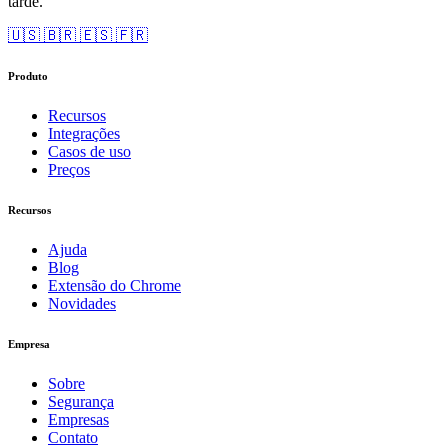
tarde.
🇺🇸
🇧🇷
🇪🇸
🇫🇷
Produto
Recursos
Integrações
Casos de uso
Preços
Recursos
Ajuda
Blog
Extensão do Chrome
Novidades
Empresa
Sobre
Segurança
Empresas
Contato