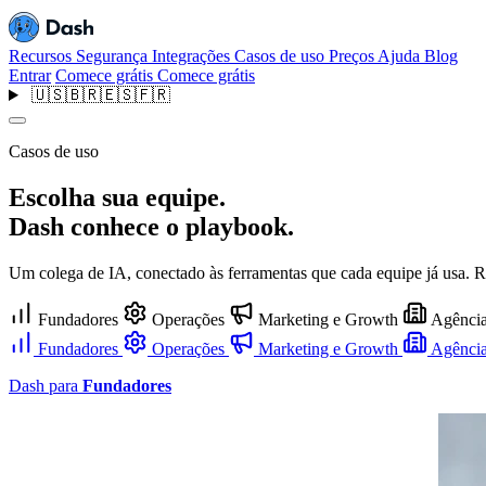
Recursos
Segurança
Integrações
Casos de uso
Preços
Ajuda
Blog
Entrar
Comece grátis
Comece grátis
🇺🇸
🇧🇷
🇪🇸
🇫🇷
Casos de uso
Escolha sua equipe.
Dash conhece o playbook.
Um colega de IA, conectado às ferramentas que cada equipe já usa. 
Fundadores
Operações
Marketing e Growth
Agênci
Fundadores
Operações
Marketing e Growth
Agênci
Dash para
Fundadores